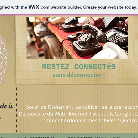
igned with the
.com
website builder. Create your website today.
RESTEZ CONNECTéS
sans déconnecter
!
ide à
Sortir de l'isolement, se cultiver, se laisser a
Découverte du Web : Internet, Facebook, Google
,
Comment ordonner mes fichiers ? Quel mat