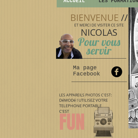
ACCUEIL
LES FORMATIO
BIENVENUE
//
ET MERCI DE VISITER CE SITE
NICOLAS
Pour vous
servir
Ma page
Facebook
LES APPAREILS PHOTOS C'EST
:
DéMODé ! UTILISEZ VOTRE
TELEPHONE
PORTABLE
C'EST
FUN