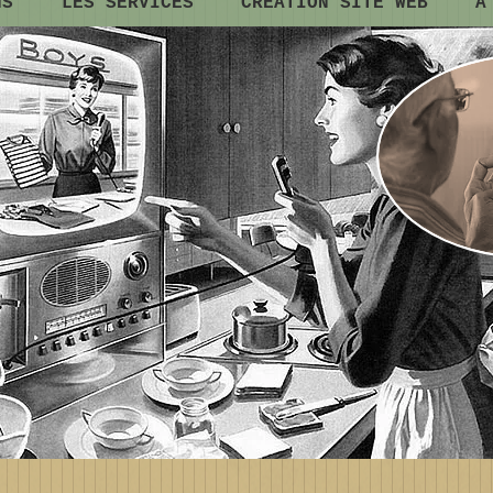
NS
LES SERVICES
CREATION SITE WEB
A