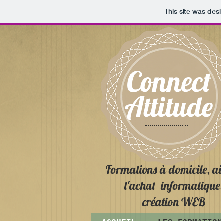
This site was des
Connect
Attitude
Formations à domicile, a
l'achat informatique
création WEB